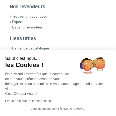
Nos revendeurs
> Trouver un revendeur
> Export
> Devenir revendeur
Liens utiles
> Demande de catalogue
> Recrutement
Salut c'est nous...
> OpenFire
les Cookies !
> NOUS CONTACTER
On a attendu d'être sûrs que le contenu de
ce site vous intéresse avant de vous
déranger, mais on aimerait bien vous accompagner pendant votre
visite...
C'est OK pour vous ?
Nous suivre
Lire la politique de confidentialité
Plan du site
Contact
Mentions légales
Consentements certifiés par
Mediapilote