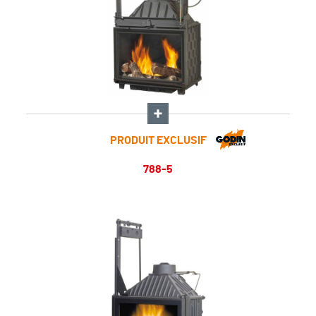
PRODUIT EXCLUSIF
788-5