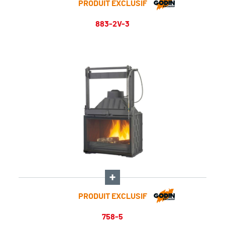
PRODUIT EXCLUSIF
883-2V-3
PRODUIT EXCLUSIF
758-5