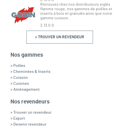
2.13.0.0
Retrouvez chez nos distributeurs siglés
flamme rouge, nos gammes de poêles et
inserts à bois et granulés ainsi que notre
gamme cuisson.
2.13.0.0
> TROUVER UN REVENDEUR
Nos gammes
> Poêles
> Cheminées & Inserts
> Cuisson
> Cuisines
> Aménagement
Nos revendeurs
> Trouver un revendeur
> Export
> Devenir revendeur