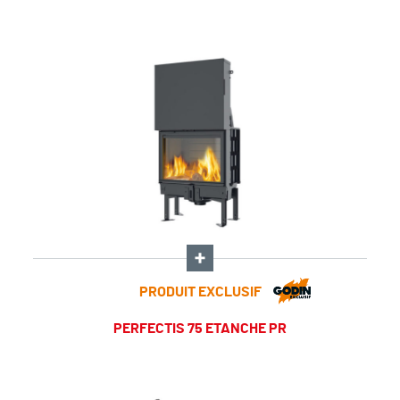
PRODUIT EXCLUSIF
PERFECTIS 75 ETANCHE PR