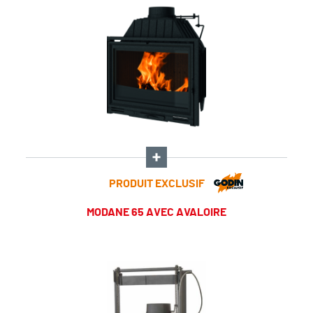
PRODUIT EXCLUSIF
MODANE 65 AVEC AVALOIRE