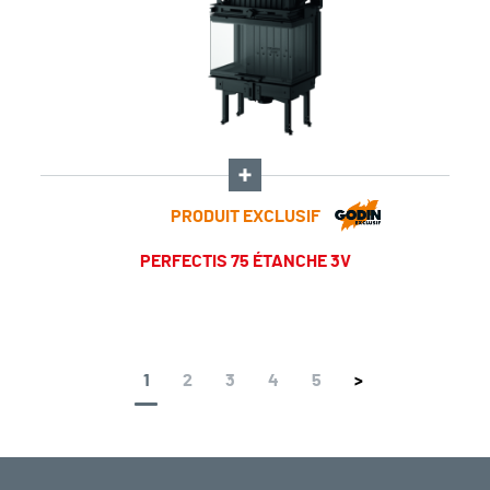
PRODUIT EXCLUSIF
PERFECTIS 75 ÉTANCHE 3V
1
2
3
4
5
>