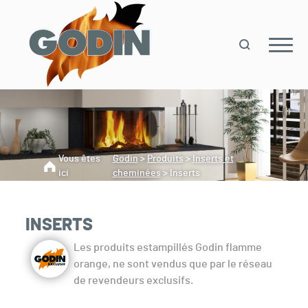
Vous êtes
Godin
>
Produits
>
Inserts et
ici
cheminées
>
Inserts
INSERTS
Les produits estampillés Godin flamme
orange, ne sont vendus que par le réseau
de revendeurs exclusifs.