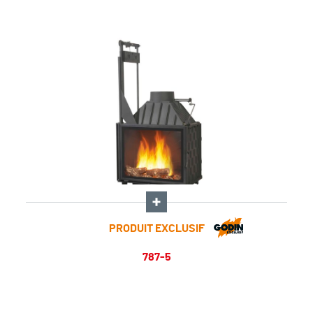
PRODUIT EXCLUSIF
787-5