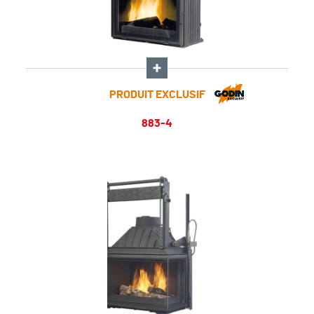
PRODUIT EXCLUSIF
883-4