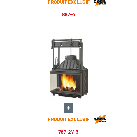
PRODUIT EXCLUSIF
887-4
PRODUIT EXCLUSIF
787-2V-3