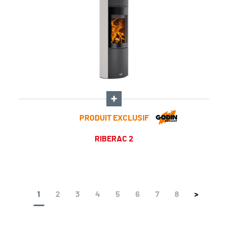
PRODUIT EXCLUSIF
RIBERAC 2
1
2
3
4
5
6
7
8
>