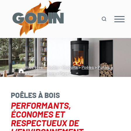
Vous êtes
Godin
>
Produits
>
Poêles
>
Poêles à
ici
bois
>
Page 3
POÊLES À BOIS
PERFORMANTS,
ÉCONOMES ET
RESPECTUEUX DE