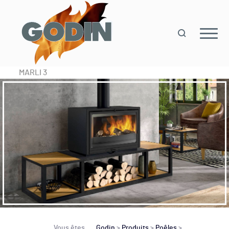
MARLI 3
Vous êtes
Godin
>
Produits
>
Poêles
>