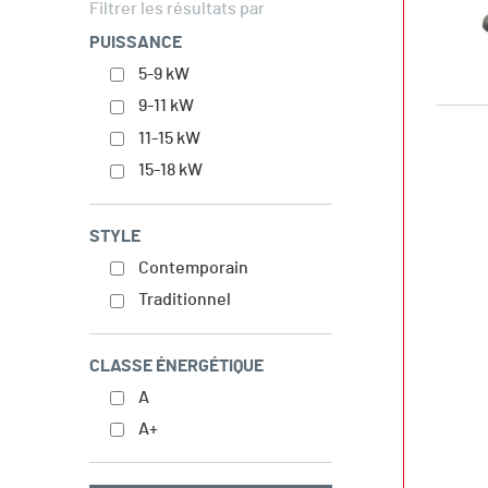
Filtrer les résultats par
PUISSANCE
5-9 kW
9-11 kW
11-15 kW
15-18 kW
STYLE
Contemporain
Traditionnel
CLASSE ÉNERGÉTIQUE
A
A+