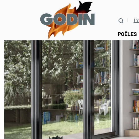
L’
POÊLES