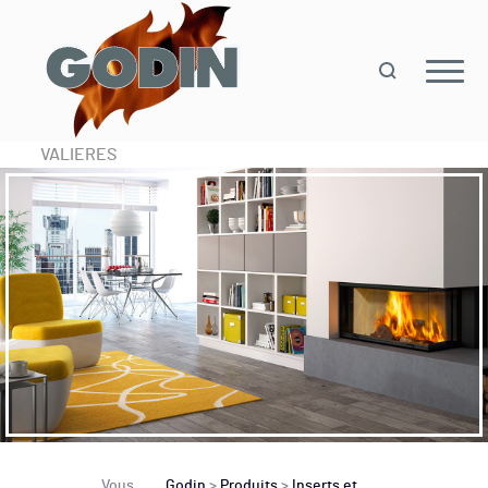
VALIERES
Vous
Godin
>
Produits
>
Inserts et