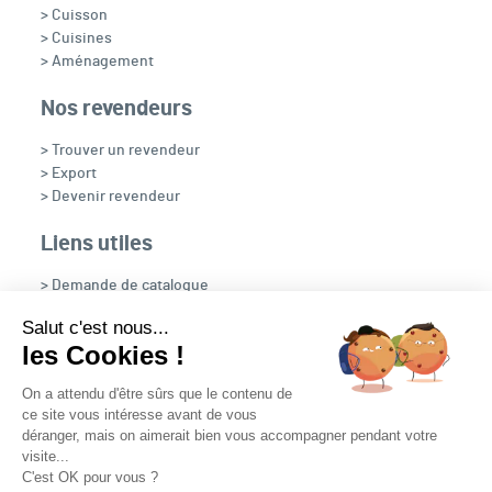
> Cuisson
> Cuisines
> Aménagement
Nos revendeurs
> Trouver un revendeur
> Export
> Devenir revendeur
Liens utiles
> Demande de catalogue
> Recrutement
Salut c'est nous...
> OpenFire
les Cookies !
> NOUS CONTACTER
On a attendu d'être sûrs que le contenu de
ce site vous intéresse avant de vous
déranger, mais on aimerait bien vous accompagner pendant votre
visite...
C'est OK pour vous ?
Nous suivre