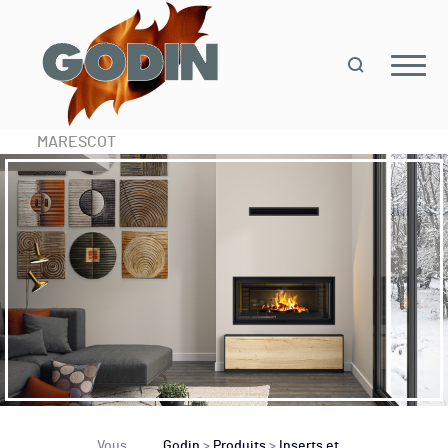
MARESCOT
Vous
Godin
>
Produits
>
Inserts et