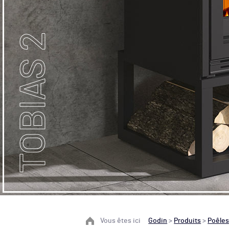
TOBIAS 2
Vous êtes ici
Godin
>
Produits
>
Poêle