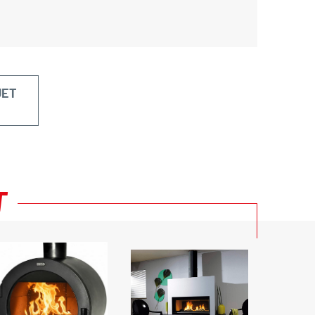
JET
T