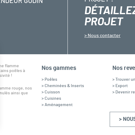
ENDEUR GODIN
DÉTAILLE
PROJET
Nous contacter
une flamme
Nos gammes
Nos rev
ains poêles à
sivité !
> Poêles
> Trouver u
> Cheminées & Inserts
> Export
flamme rouge, nos
> Cuisson
> Devenir r
nulés ainsi que
> Cuisines
> Aménagement
> NOU
s Options