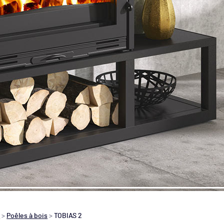
s
>
Poêles à bois
>
TOBIAS 2