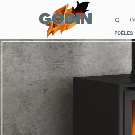
L’
POÊLES