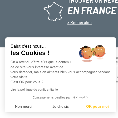
TROUVER UN REV
EN FRANCE
Rechercher
Salut c'est nous...
les Cookies !
Retrouvez chez nos revendeurs siglés d’
On a attendu d'être sûrs que le contenu
orange, l’ensemble de nos gammes et cert
bois et poêles à granulés vendus en exclu
de ce site vous intéresse avant de
vous déranger, mais on aimerait bien vous accompagner pendant
2.13.0.0
votre visite...
Retrouvez chez nos distributeurs siglés 
gammes de poêles et inserts à bois et gra
C'est OK pour vous ?
notre gamme cuisson.
Lire la politique de confidentialité
2.13.0.0
Consentements certifiés par
> TROUVER UN REVENDEUR
Non merci
Je choisis
OK pour moi
Axeptio consent
Plateforme de Gestion du Consentement : Personnalisez vo