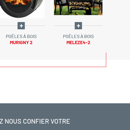
POÊLES À BOIS
POÊLES À BOIS
POÊL
MURIGNY 2
MELEZE4-2
HURI
C
Z NOUS CONFIER VOTRE