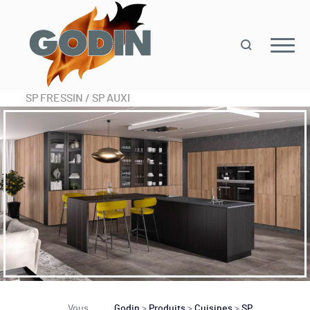
SP FRESSIN / SP AUXI
Vous
Godin
>
Produits
>
Cuisines
>
SP