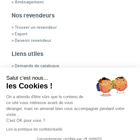
> Aménagement
Nos revendeurs
> Trouver un revendeur
> Export
> Devenir revendeur
Liens utiles
> Demande de catalogue
> Recrutement
Salut c'est nous...
> OpenFire
les Cookies !
> NOUS CONTACTER
On a attendu d'être sûrs que le contenu de
ce site vous intéresse avant de vous
déranger, mais on aimerait bien vous accompagner pendant votre
visite...
C'est OK pour vous ?
Nous suivre
Lire la politique de confidentialité
Plan du site
Contact
Mentions légales
Consentements certifiés par