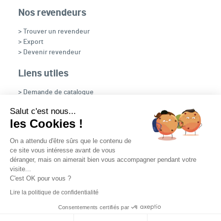
Nos revendeurs
> Trouver un revendeur
> Export
> Devenir revendeur
Liens utiles
> Demande de catalogue
> Recrutement
Salut c'est nous...
> OpenFire
les Cookies !
> NOUS CONTACTER
On a attendu d'être sûrs que le contenu de
ce site vous intéresse avant de vous
déranger, mais on aimerait bien vous accompagner pendant votre
visite...
C'est OK pour vous ?
Nous suivre
Lire la politique de confidentialité
Plan du site
Contact
Mentions légales
Consentements certifiés par
Mediapilote