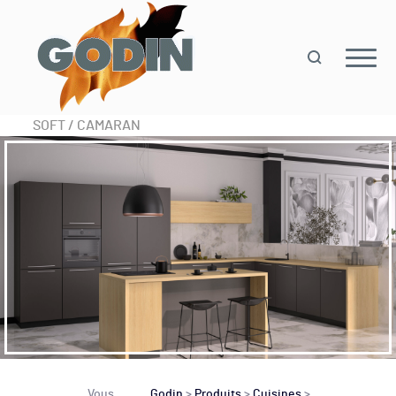
SOFT / CAMARAN
Vous
Godin
>
Produits
>
Cuisines
>