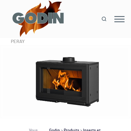
PERAY
Vous
Godin
>
Produits
>
Inserts et