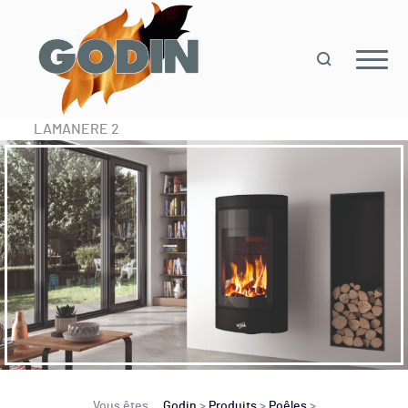
LAMANERE 2
Vous êtes
Godin
>
Produits
>
Poêles
>