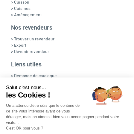
> Cuisson
> Cuisines
> Aménagement
Nos revendeurs
> Trouver un revendeur
> Export
> Devenir revendeur
Liens utiles
> Demande de catalogue
> Recrutement
Salut c'est nous...
> OpenFire
les Cookies !
> NOUS CONTACTER
On a attendu d'être sûrs que le contenu de
ce site vous intéresse avant de vous
déranger, mais on aimerait bien vous accompagner pendant votre
visite...
C'est OK pour vous ?
Nous suivre