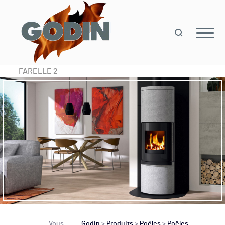
FARELLE 2
Vous
Godin
>
Produits
>
Poêles
>
Poêles