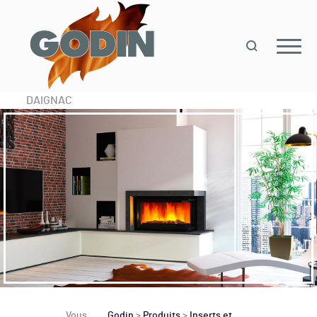
DAIGNAC
Vous
Godin
>
Produits
>
Inserts et