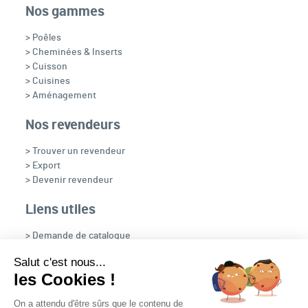
Nos gammes
> Poêles
> Cheminées & Inserts
> Cuisson
> Cuisines
> Aménagement
Nos revendeurs
> Trouver un revendeur
> Export
> Devenir revendeur
Liens utiles
> Demande de catalogue
> Recrutement
Salut c'est nous...
> OpenFire
les Cookies !
> NOUS CONTACTER
On a attendu d'être sûrs que le contenu de