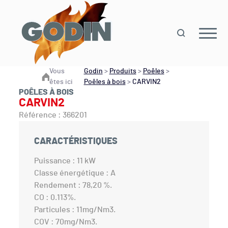
Vous
Godin
>
Produits
>
Poêles
>
êtes ici
Poêles à bois
>
CARVIN2
POÊLES À BOIS
CARVIN2
Référence : 366201
CARACTÉRISTIQUES
Puissance : 11 kW
Classe énergétique : A
Rendement : 78,20 %.
CO : 0.113%.
Particules : 11mg/Nm3.
COV : 70mg/Nm3.