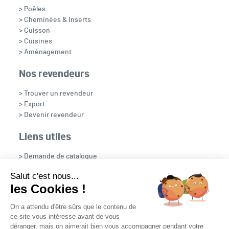
> Poêles
> Cheminées & Inserts
> Cuisson
> Cuisines
> Aménagement
Nos revendeurs
> Trouver un revendeur
> Export
> Devenir revendeur
Liens utiles
> Demande de catalogue
> Recrutement
Salut c'est nous...
> OpenFire
les Cookies !
> NOUS CONTACTER
On a attendu d'être sûrs que le contenu de
ce site vous intéresse avant de vous
déranger, mais on aimerait bien vous accompagner pendant votre