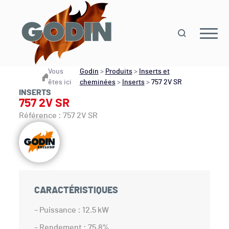
Vous
Godin
>
Produits
>
Inserts et
êtes ici
cheminées
>
Inserts
>
757 2V SR
INSERTS
757 2V SR
Référence : 757 2V SR
CARACTÉRISTIQUES
– Puissance : 12.5 kW
– Rendement : 75,8%