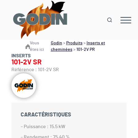
Vous
Godin
>
Produits
>
Inserts et
êtes ici
cheminées
>
101-2V PR
INSERTS
101-2V SR
Référence : 101-2V SR
CARACTÉRISTIQUES
– Puissance : 15.5 kW
– Rendement : 75,40 %