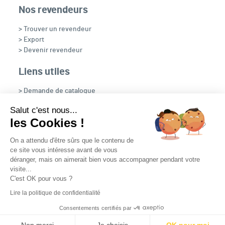
Nos revendeurs
> Trouver un revendeur
> Export
> Devenir revendeur
Liens utiles
> Demande de catalogue
> Recrutement
Salut c'est nous...
> OpenFire
les Cookies !
> NOUS CONTACTER
On a attendu d'être sûrs que le contenu de
ce site vous intéresse avant de vous
déranger, mais on aimerait bien vous accompagner pendant votre
visite...
C'est OK pour vous ?
Nous suivre
Lire la politique de confidentialité
Plan du site
Contact
Mentions légales
Consentements certifiés par
Mediapilote
TROUVER UN REVENDEUR