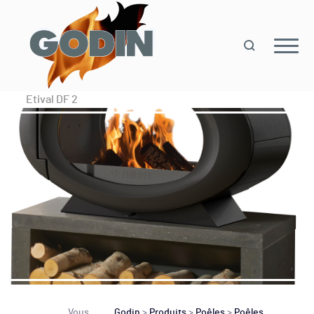
Etival DF 2
Vous
Godin
>
Produits
>
Poêles
>
Poêles