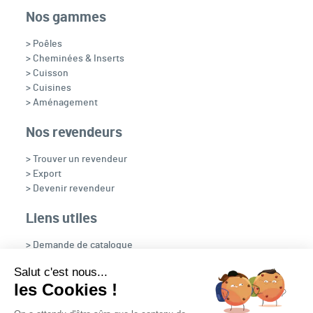
Nos gammes
> Poêles
> Cheminées & Inserts
> Cuisson
> Cuisines
> Aménagement
Nos revendeurs
> Trouver un revendeur
> Export
> Devenir revendeur
Liens utiles
> Demande de catalogue
> Recrutement
Salut c'est nous...
> OpenFire
les Cookies !
> NOUS CONTACTER