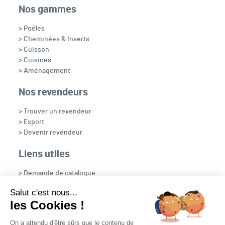
Nos gammes
> Poêles
> Cheminées & Inserts
> Cuisson
> Cuisines
> Aménagement
Nos revendeurs
> Trouver un revendeur
> Export
> Devenir revendeur
Liens utiles
> Demande de catalogue
> Recrutement
Salut c'est nous...
> OpenFire
les Cookies !
> NOUS CONTACTER
On a attendu d'être sûrs que le contenu de