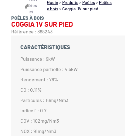
Godin
>
Produits
>
Poêles
>
Poêles
êtes
à bois
>
Coggia-1V-sur pied
ici
POÊLES À BOIS
COGGIA 1V SUR PIED
Référence : 388243
CARACTÉRISTIQUES
Puissance : 9kW
Puissance partielle : 4.5kW
Rendement : 78%
CO : 0.11%
Particules : 16mg/Nm3
Indice I’ : 0.7
COV : 102mg/Nm3
NOX : 91mg/Nm3