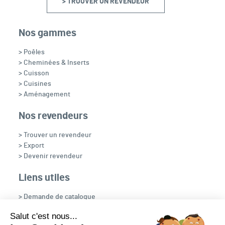
> TROUVER UN REVENDEUR
Nos gammes
> Poêles
> Cheminées & Inserts
> Cuisson
> Cuisines
> Aménagement
Nos revendeurs
> Trouver un revendeur
> Export
> Devenir revendeur
Liens utiles
> Demande de catalogue
> Recrutement
Salut c'est nous...
> OpenFire