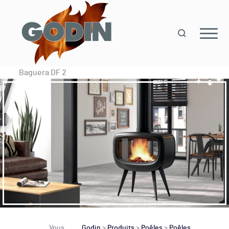
Baguera DF 2
Vous
Godin
>
Produits
>
Poêles
>
Poêles