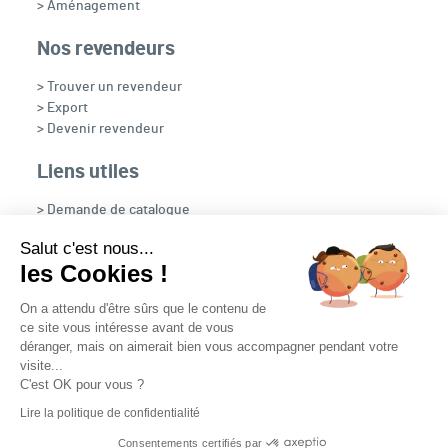
> Aménagement
Nos revendeurs
> Trouver un revendeur
> Export
> Devenir revendeur
Liens utiles
> Demande de catalogue
> Recrutement
Salut c'est nous...
> OpenFire
les Cookies !
> NOUS CONTACTER
On a attendu d'être sûrs que le contenu de
ce site vous intéresse avant de vous
déranger, mais on aimerait bien vous accompagner pendant votre
visite...
C'est OK pour vous ?
Nous suivre
Lire la politique de confidentialité
Plan du site
Contact
Mentions légales
Consentements certifiés par